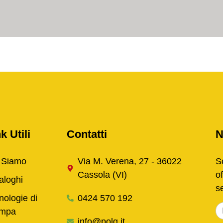
k Utili
Contatti
N
 Siamo
Via M. Verena, 27 - 36022
Sc
Cassola (VI)
of
aloghi
s
nologie di
0424 570 192
ampa
info@polg.it