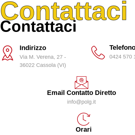
Contattaci
Contattaci
Telefon
Indirizzo
0424 570 
Via M. Verena, 27 -
36022 Cassola (VI)
Email Contatto Diretto
info@polg.it
Orari