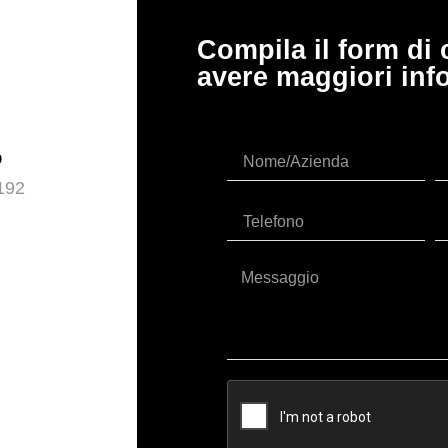
Compila il form di 
avere maggiori inf
o
192