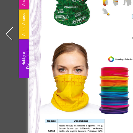
© 2025 Tutti i diritti riservati | Polg Group Srl – Società Benefit | C.F
Capitale Sociale Euro 150.000 I.V.