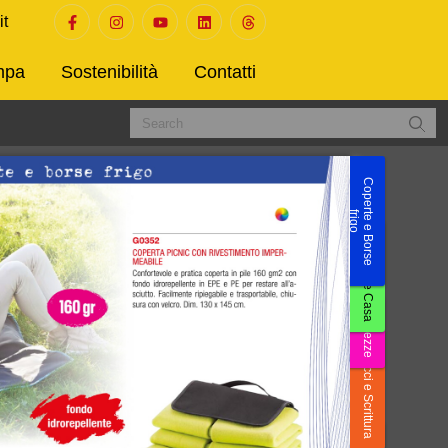
it
mpa
Sostenibilità
Contatti
ewsletter
opri in anteprima i nostri prodotti e
ferte. Iscriviti alla newsletter e resta
empre aggiornato!
Accetto la Privacy Policy
Invia