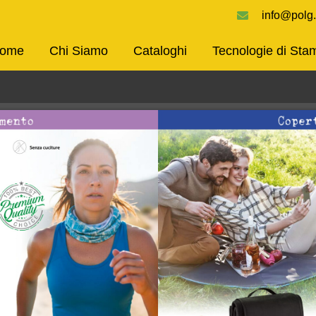
info@polg.
ome
Chi Siamo
Cataloghi
Tecnologie di Sta
k Utili
Contatti
N
 Siamo
Via M. Verena, 27 - 36022
Sc
Cassola (VI)
of
aloghi
s
nologie di
0424 570 192
ampa
info@polg.it
enibilità
tatti