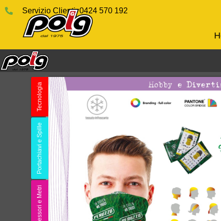
Servizio Clienti: 0424 570 192
H
Lin
Chi
Cat
Abbigliamento personalizzato, gadgets
pubblicitari e oggetti promozionali dal 1975.
Tec
St
Sost
Con