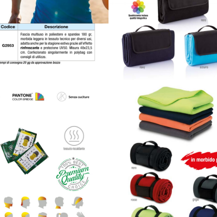
. e P.IVA 04575730249 |
Sito realizzato da Myfast.it
Condizi